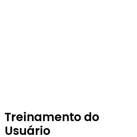
Além dos conceitos básicos de segurança da rede, como
firewalls devidamente administrados, software antivírus e
políticas corretas para administração de senha, a DIGITRIX
oferece muitas outras soluções avançadas de segurança
de rede, tais como serviços de prevenção de intrusão e
testes de penetração. Nossos especialistas em segurança
de rede manterão sua rede em funcionamento e serão
livres de ameaças de segurança em constante evolução.
Treinamento do
Usuário