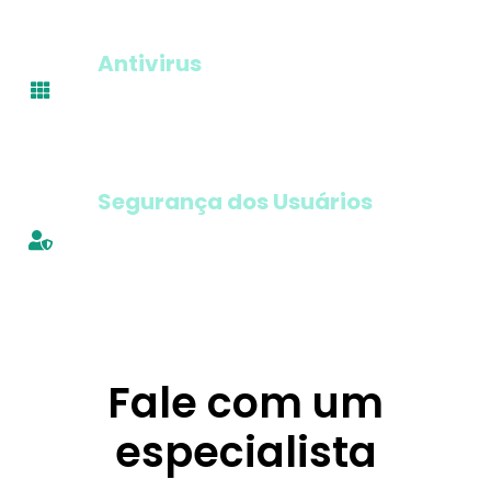
Antivirus
Software Antivirus de última geração que pode
detectar e colocar em quarentena ameaças.
Segurança dos Usuários
Utilizamos fortes medidas de segurança e
fazemos treinamento de segurança para os
usuários.
Fale com um
especialista