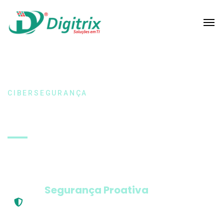
CIBERSEGURANÇA
Proteção Antivírus
Gestão e Consultoria em Cibersegurança
Segurança Proativa
A segurança proativa da rede impede que o dano
ocorra em primeiro lugar.