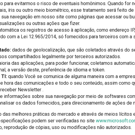
 para evitarmos o risco de eventuais homônimos. Quando for ne
ais, íris ou outro meio biométrico, esse tratamento será feito de
sua navegação em nosso site como páginas que acessar ou busc
sualizações ou outras ações que fizer.
omática os registros de acesso à aplicação, como endereço IP, 
ordo com a Lei 12.965/2014, só fornecidos para terceiros com a
tado:
dados de geolocalização, que são coletados através do s
os compartilhados legalmente por terceiros autorizados.
oria das aplicações, para poder funcionar, coletamos automati
al, a versão deste, preferência de idioma e token.
TI:
quando Você se comunica de alguma maneira com a empres
 e hora das comunicações e todo o seu conteúdo, assim como qu
receber Newsletter .
 e informações sobre sua navegação por meio de softwares como
analisar os dados fornecidos, para direcionamento de ações de 
 das melhores práticas do mercado e através de meios lícitos 
 especificações podem ser verificadas no site
www.microsoft.c
o, reprodução de cópias, uso ou modificações não autorizados.