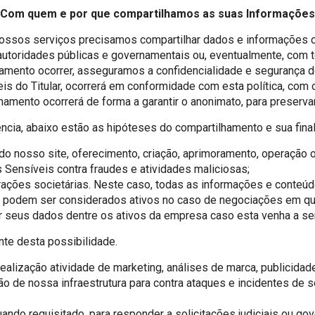
Com quem e por que compartilhamos as suas Informações
nossos serviços precisamos compartilhar dados e informações c
utoridades públicas e governamentais ou, eventualmente, com t
hamento ocorrer, asseguramos a confidencialidade e segurança 
 do Titular, ocorrerá em conformidade com esta política, com o
hamento ocorrerá de forma a garantir o anonimato, para preserva
ia, abaixo estão as hipóteses do compartilhamento e sua final
do nosso site, oferecimento, criação, aprimoramento, operação o
 Sensíveis contra fraudes e atividades maliciosas;
rações societárias. Neste caso, todas as informações e conteú
 podem ser considerados ativos no caso de negociações em que a
ir seus dados dentre os ativos da empresa caso esta venha a ser
nte desta possibilidade.
 realização atividade de marketing, análises de marca, publicida
ção de nossa infraestrutura para contra ataques e incidentes d
ando requisitado, para responder a solicitações judiciais ou go