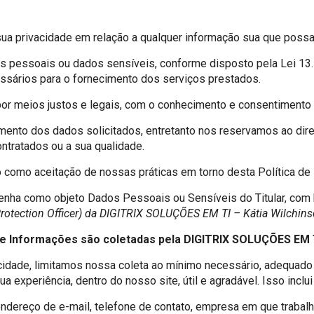
 a sua privacidade em relação a qualquer informação sua que poss
s pessoais ou dados sensíveis, conforme disposto pela Lei 13
sários para o fornecimento dos serviços prestados.
or meios justos e legais, com o conhecimento e consentimento 
cimento dos dados solicitados, entretanto nos reservamos ao dir
ontratados ou a sua qualidade.
 como aceitação de nossas práticas em torno desta Política de 
 tenha como objeto Dados Pessoais ou Sensíveis do Titular, com
rotection Officer) da DIGITRIX SOLUÇÕES EM TI – Kátia Wilchins
e Informações são coletadas pela DIGITRIX SOLUÇÕES EM 
idade, limitamos nossa coleta ao mínimo necessário, adequado 
 experiência, dentro do nosso site, útil e agradável. Isso inclu
ereço de e-mail, telefone de contato, empresa em que trabalha