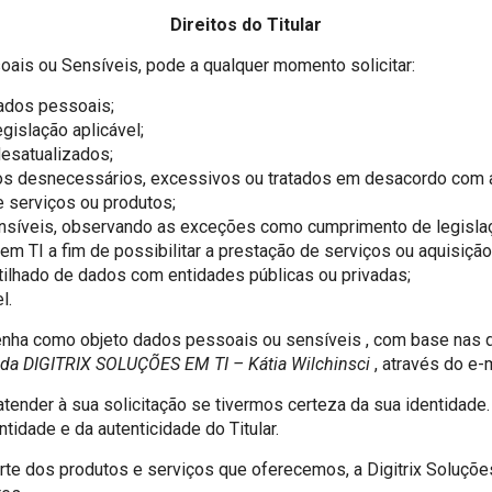
Direitos do Titular
ais ou Sensíveis, pode a qualquer momento solicitar:
dados pessoais;
islação aplicável;
esatualizados;
os desnecessários, excessivos ou tratados em desacordo com a 
e serviços ou produtos;
íveis, observando as exceções como cumprimento de legislação 
 em TI a fim de possibilitar a prestação de serviços ou aquisição
ilhado de dados com entidades públicas ou privadas;
l.
tenha como objeto dados pessoais ou sensíveis , com base nas d
r) da DIGITRIX SOLUÇÕES EM TI – Kátia Wilchinsci
, através do e-m
ender à sua solicitação se tivermos certeza da sua identidade
tidade e da autenticidade do Titular.
te dos produtos e serviços que oferecemos, a Digitrix Soluçõe