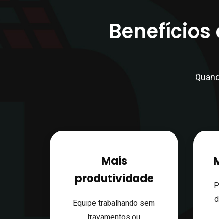
Benefícios 
Quand
Mais
produtividade
P
d
Equipe trabalhando sem
travamentos ou