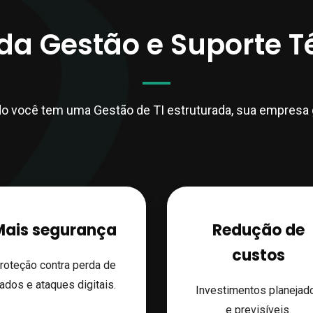
da Gestão e Suporte T
o você tem uma Gestão de TI estruturada, sua empresa 
Mais segurança
Redução de
custos
roteção contra perda de
ados e ataques digitais.
Investimentos planejad
e previsíveis.