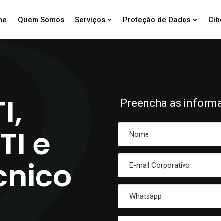
me
Quem Somos
Serviços
Proteção de Dados
Cib
I,
Preencha as inform
TI e
cnico